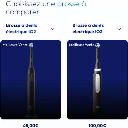
Choisissez une brosse à
comparer.
Brosse à dents
Brosse à dents
électrique iO2
électrique iO3
Meilleure Vente
Meilleure Vente
Prix actuel : 100,00€
Prix actuel : 45,00€
. Prix d'origine : 70,00€. Économisez : 25,00 €
100,00
€
45,00
€