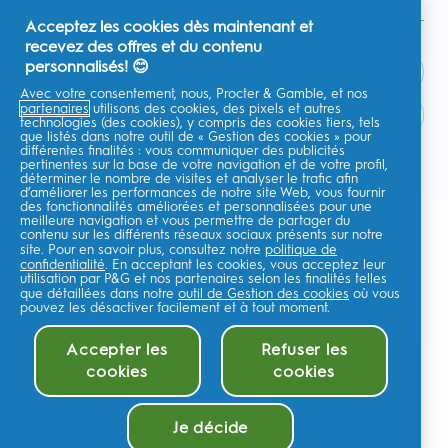
Acceptez les cookies dès maintenant et
recevez des offres et du contenu
personnalisés! 😊
Avec votre consentement, nous, Procter & Gamble, et nos
partenaires
utilisons des cookies, des pixels et autres
France
technologies (des cookies), y compris des cookies tiers, tels
que listés dans notre outil de « Gestion des cookies » pour
différentes finalités : vous communiquer des publicités
pertinentes sur la base de votre navigation et de votre profil,
déterminer le nombre de visites et analyser le trafic afin
d’améliorer les performances de notre site Web, vous fournir
Je consens à recevoir des communications personnalisées
des fonctionnalités améliorées et personnalisées pour une
concernant des offres, des actualités et d'autres initiatives
meilleure navigation et vous permettre de partager du
promotionnelles de la part d'Oral-B et d'autres
marques de P&G
par e-
contenu sur les différents réseaux sociaux présents sur notre
mail et sur les canaux en ligne. Je peux me
désinscrire
à tout moment.
site. Pour en savoir plus, consultez notre
politique de
confidentialité
. En acceptant les cookies, vous acceptez leur
Procter & Gamble, le responsable du traitement des données, traitera
utilisation par P&G et nos partenaires selon les finalités telles
vos données personnelles pour vous permettre de vous inscrire sur ce
que détaillées dans notre
outil de Gestion des cookies
où vous
site, d'interagir avec ses services et, selon votre consentement, de vous
envoyer des communications commerciales pertinentes, y compris des
pouvez les désactiver facilement et à tout moment.
publicités personnalisées sur les médias en ligne. En savoir
plus
.
Pour plus d'informations sur le traitement de vos données et vos droits
Accepter les
Refuser les
en matière de confidentialité,lisez
ici
ou consultez notre
Politique de
cookies
cookies
confidentialité
complète.
Vous avez au moins 18 ans et acceptez nos
Conditions générales
.
©
2026
Procter & Gamble
Je décide
M'alerter quand disponible