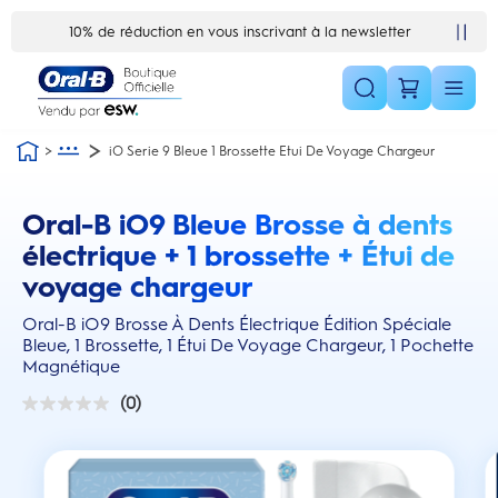
Skip Navigation1
10% de réduction en vous inscrivant à la newsletter
iO Serie 9 Bleue 1 Brossette Etui De Voyage Chargeur
Oral-B iO9 Bleue Brosse à dents
this action will scroll you to the reviews section
électrique + 1 brossette + Étui de
voyage chargeur
Oral-B iO9 Brosse À Dents Électrique Édition Spéciale
Bleue, 1 Brossette, 1 Étui De Voyage Chargeur, 1 Pochette
Magnétique
(0)
0.0
sur
5
étoiles.