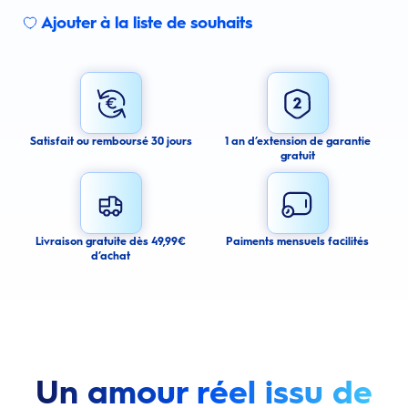
Ajouter à la liste de souhaits
Sign up for an email alert
I agree to receive email alerts about this product.
By signing up for email alerts, you agree to receive email
communications regarding this product. We may use your email address
to send you email messages about product availability. We process your
personal data as stated in our Privacy Policy. You may withdraw your
Satisfait ou remboursé 30 jours
1 an d’extension de garantie
consent or manage your email preferences at any time.
gratuit
Submit
Cancel
Livraison gratuite dès 49,99€
Paiments mensuels facilités
d’achat
Un amour réel issu de