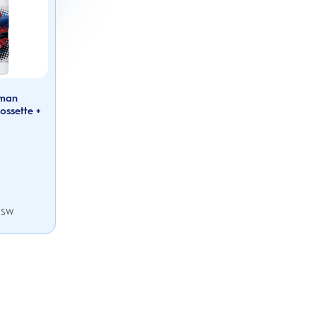
rman
rossette +
 ESW