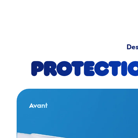
Des
Protecti
Avant