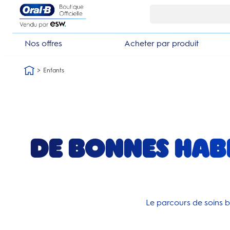
Skip Navigation1
€ d’achat
10% de réduction en v
Nos offres
Acheter par produit
Enfants
De bonnes hab
Le parcours de soins b