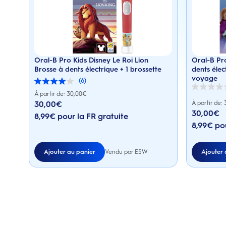
Oral-B Pro Kids Disney Le Roi Lion
Oral-B Pr
Brosse à dents électrique + 1 brossette
dents élec
voyage
(6)
4.0
0.0
sur
À partir de: 30,00€
sur
5
30,00
€
À partir de:
5
étoiles.
Prix actuel : 30,00€
30,00
€
étoiles.
6
8,99€ pour la FR gratuite
Prix actuel : 3
avis
8,99€ pou
Ajouter au panier
Ajouter 
Vendu par ESW