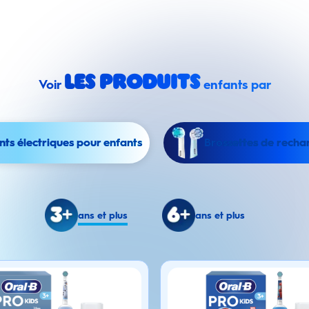
les produits
Voir
enfants par
nts électriques pour enfants
Brossettes de recha
ans et plus
ans et plus