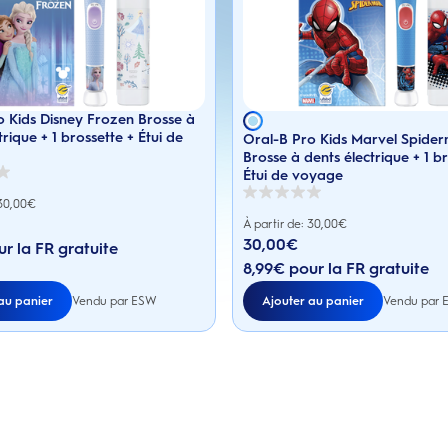
o Kids Disney Frozen Brosse à
trique + 1 brossette + Étui de
Oral-B Pro Kids Marvel Spide
Brosse à dents électrique + 1 b
Étui de voyage
0.0
 30,00€
sur
À partir de: 30,00€
5
0,00€
30,00
€
étoiles.
r la FR gratuite
Prix actuel : 30,00€
8,99€ pour la FR gratuite
au panier
Ajouter au panier
Vendu par ESW
Vendu par