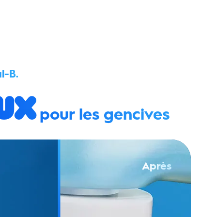
l-B.
ux
pour les gencives
Après