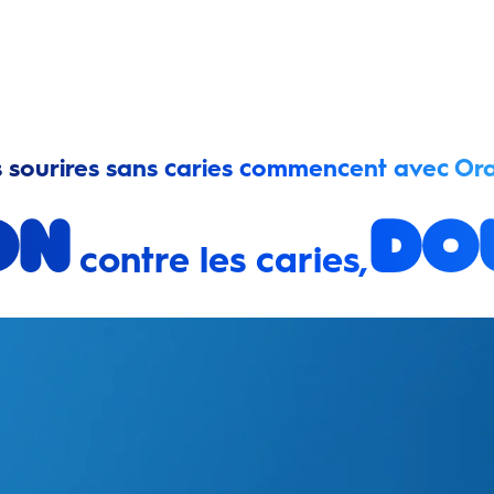
 sourires sans caries commencent avec Ora
on
do
contre les caries,