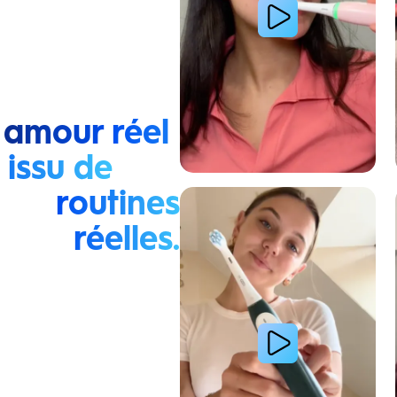
 amour réel
issu de
routines
Lire la vidéo : La routine du matin d’une jeune femme
réelles.