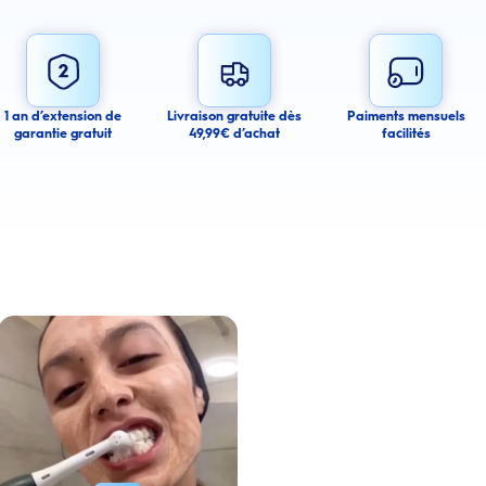
email alert
mail alerts about this product.
 you agree to receive email communications regarding this product. We may use
 email messages about product availability. We process your personal data as
You may withdraw your consent or manage your email preferences at any time.
1 an d’extension de
Livraison gratuite dès
Paiments mensuels
garantie gratuit
49,99€ d’achat
facilités
ancel
a amélioré l’apparence de ses dents tachées grâce aux produits Oral-B
Lire la vidéo : Une jeune femme partage sa routine du soir pour des gencives plus saines avec les 