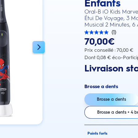
Enfants
Oral-B iO Kids Marve
Étui De Voyage, 3 M
Musical 2 Minutes, 6 
(1)
5.0
70,00€
sur
5
étoiles.
Prix conseillé : 70,00 €
1
Dont 0,08 € éco-Partici
avis
Livraison st
Brosse a dents
Brosse a dents
Brosse a dents + 4 b
Points forts