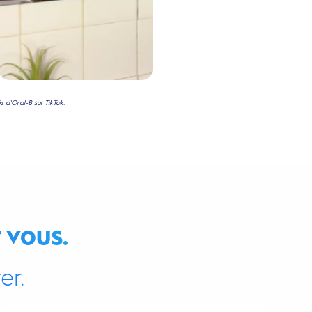
 d'Oral-B sur TikTok.
 vous.
er.