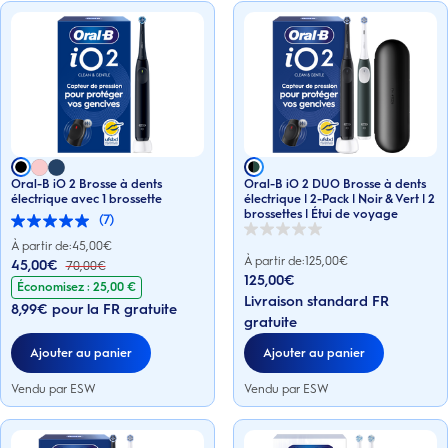
Oral-B iO 2 Brosse à dents
Oral-B iO 2 DUO Brosse à dents
électrique avec 1 brossette
électrique | 2-Pack | Noir & Vert | 2
brossettes | Étui de voyage
(7)
5.0
0.0
sur
À partir de:
45,00
€
sur
5
À partir de:
125,00
€
45,00€
70,00
€
5
étoiles.
125,00€
étoiles.
Économisez : 25,00 €
7
Livraison standard FR
avis
8,99€ pour la FR gratuite
gratuite
Ajouter au panier
Ajouter au panier
Vendu par ESW
Vendu par ESW