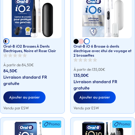
Oral-B iO2 Brosses À Dents
Oral-B iO 6 Brosse à dents
Électriques, Noire et Rose Clair
électrique avec étui de voyage et
2 brossettes
0.0
sur
0.0
À partir de:
84,50
€
5
sur
À partir de:
135,00
€
84,50€
étoiles.
5
135,00€
étoiles.
Livraison standard FR
Livraison standard FR
gratuite
gratuite
Ajouter au panier
Ajouter au panier
Vendu par ESW
Vendu par ESW
Promo
Promo