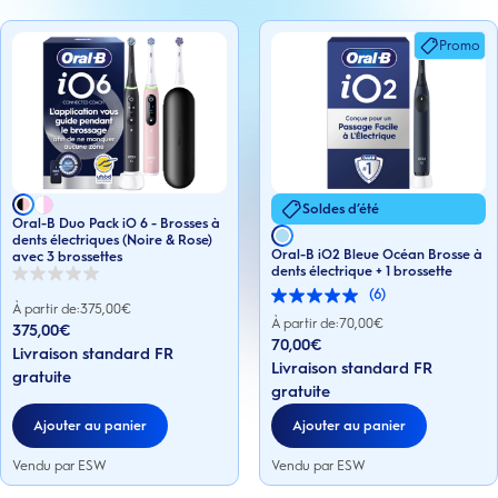
Promo
Soldes d’été
Oral-B Duo Pack iO 6 - Brosses à
dents électriques (Noire & Rose)
Oral-B iO2 Bleue Océan Brosse à
avec 3 brossettes
dents électrique + 1 brossette
0.0
(6)
sur
5.0
À partir de:
375,00
€
5
sur
À partir de:
70,00
€
375,00€
étoiles.
5
70,00€
Livraison standard FR
étoiles.
Livraison standard FR
6
gratuite
avis
gratuite
Ajouter au panier
Ajouter au panier
Vendu par ESW
Vendu par ESW