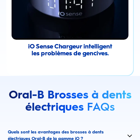
iO Sense Chargeur intelligent
les problèmes de gencives.
Oral-B Brosses à dents
électriques
FAQs
Quels sont les avantages des brosses à dents
électriques Oral-B de la gamme iO ?