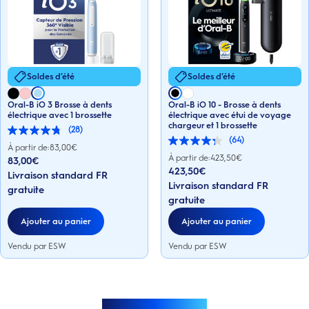
Soldes d’été
Soldes d’été
Oral-B iO 3 Brosse à dents
Oral-B iO 10 - Brosse à dents
électrique avec 1 brossette
électrique avec étui de voyage
chargeur et 1 brossette
(28)
4.8
(64)
sur
4.3
À partir de:
83,00
€
5
sur
À partir de:
423,50
€
83,00€
étoiles.
5
423,50€
Livraison standard FR
28
étoiles.
Livraison standard FR
avis
64
gratuite
avis
gratuite
Ajouter au panier
Ajouter au panier
Vendu par ESW
Vendu par ESW