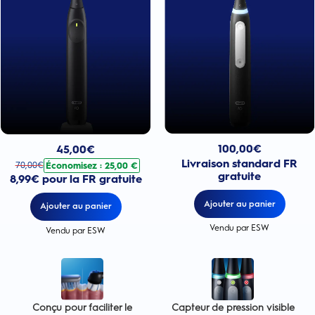
Prix actuel : 100,00€
Prix actuel : 45,00€
. Prix d'origine : 70,00€. Économisez : 25,00 €
100,00
€
45,00
€
Livraison standard FR
Économisez : 25,00 €
70,00
€
gratuite
8,99€ pour la FR gratuite
Ajouter au panier
Ajouter au panier
Vendu par ESW
Vendu par ESW
Conçu pour faciliter le
Capteur de pression visible