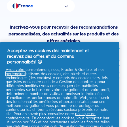
France
Inscrivez-vous pour recevoir des recommandations
personnalisées, des actualités sur les produits et des
offres spéciales.
Acceptez les cookies dès maintenant et
recevez des offres et du contenu
personnalisés! 😊
Avec votre consentement, nous, Procter & Gamble, et nos
partenaires
utilisons des cookies, des pixels et autres
France
technologies (des cookies), y compris des cookies tiers, tels
que listés dans notre outil de « Gestion des cookies » pour
différentes finalités : vous communiquer des publicités
pertinentes sur la base de votre navigation et de votre profil,
déterminer le nombre de visites et analyser le trafic afin
d’améliorer les performances de notre site Web, vous fournir
Je consens à recevoir des communications personnalisées
des fonctionnalités améliorées et personnalisées pour une
concernant des offres, des actualités et d'autres initiatives
meilleure navigation et vous permettre de partager du
promotionnelles de la part d'Oral-B et d'autres
marques de P&G
par e-
contenu sur les différents réseaux sociaux présents sur notre
mail et sur les canaux en ligne. Je peux me
désinscrire
à tout moment.
site. Pour en savoir plus, consultez notre
politique de
confidentialité
. En acceptant les cookies, vous acceptez leur
Procter & Gamble, le responsable du traitement des données, traitera
utilisation par P&G et nos partenaires selon les finalités telles
vos données personnelles pour vous permettre de vous inscrire sur ce
que détaillées dans notre
outil de Gestion des cookies
où vous
site, d'interagir avec ses services et, selon votre consentement, de vous