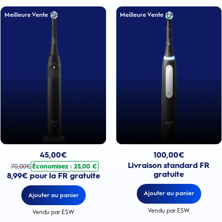
Meilleure Vente
Meilleure Vente
Prix actuel : 100,00€
Prix actuel : 45,00€
. Prix d'origine : 70,00€. Économisez : 25,00 €
100,00
€
45,00
€
Livraison standard FR
Économisez : 25,00 €
70,00
€
gratuite
8,99€ pour la FR gratuite
Ajouter au panier
Ajouter au panier
Vendu par ESW
Vendu par ESW