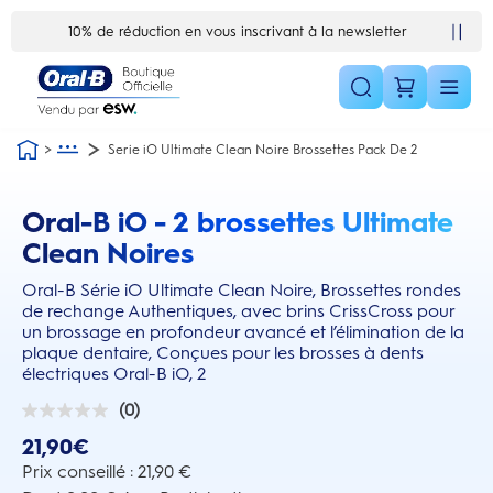
Skip Navigation1
10% de réduction en vous inscrivant à la newsletter
Serie iO Ultimate Clean Noire Brossettes Pack De 2
Oral-B iO - 2 brossettes Ultimate
this action will scroll you to the reviews section
Clean Noires
Oral-B Série iO Ultimate Clean Noire, Brossettes rondes
de rechange Authentiques, avec brins CrissCross pour
un brossage en profondeur avancé et l’élimination de la
plaque dentaire, Conçues pour les brosses à dents
électriques Oral-B iO, 2
(0)
0.0
sur
21,90€
5
étoiles.
Prix conseillé : 21,90 €