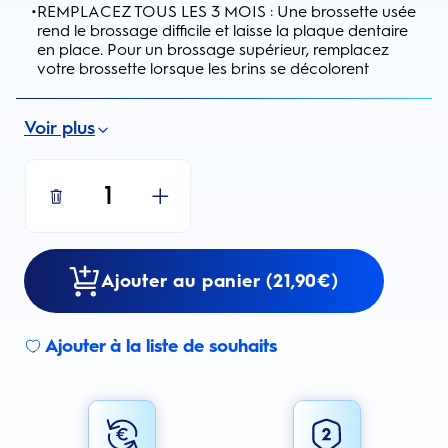
•
REMPLACEZ TOUS LES 3 MOIS : Une brossette usée
rend le brossage difficile et laisse la plaque dentaire
en place. Pour un brossage supérieur, remplacez
votre brossette lorsque les brins se décolorent
Voir plus
1
Ajouter au panier (21,90€)
Ajouter à la liste de souhaits
Sign up for an email alert
I agree to receive email alerts about this product.
By signing up for email alerts, you agree to receive email
communications regarding this product. We may use your email address