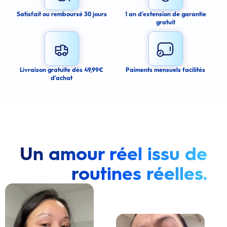
to send you email messages about product availability. We process your
personal data as stated in our Privacy Policy. You may withdraw your
Satisfait ou remboursé 30 jours
1 an d’extension de garantie
consent or manage your email preferences at any time.
gratuit
Submit
Cancel
Livraison gratuite dès 49,99€
Paiments mensuels facilités
d’achat
Un amour réel issu de
routines réelles.
Lire la vidéo : Une jeune femme montre comment elle a amélioré l’apparence de ses dents tach
Lire la vidéo : Une jeune femme partage sa routi