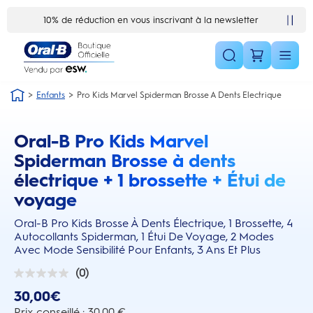
Skip Navigation1
10% de réduction en vous inscrivant à la newsletter
Enfants
Pro Kids Marvel Spiderman Brosse A Dents Electrique
Oral-B Pro Kids Marvel
this action will scroll you to the reviews section
Spiderman Brosse à dents
électrique + 1 brossette + Étui de
voyage
Oral-B Pro Kids Brosse À Dents Électrique, 1 Brossette, 4
Autocollants Spiderman, 1 Étui De Voyage, 2 Modes
Avec Mode Sensibilité Pour Enfants, 3 Ans Et Plus
(0)
0.0
sur
30,00€
5
étoiles.
Prix conseillé : 30,00 €