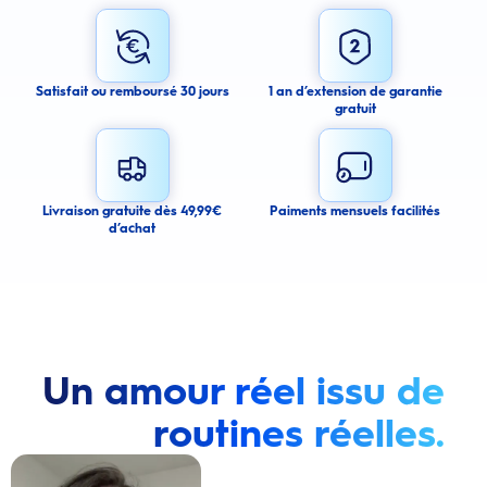
I agree to receive email alerts about this product.
By signing up for email alerts, you agree to receive email
communications regarding this product. We may use your email address
to send you email messages about product availability. We process your
personal data as stated in our Privacy Policy. You may withdraw your
Satisfait ou remboursé 30 jours
1 an d’extension de garantie
consent or manage your email preferences at any time.
gratuit
Submit
Cancel
Livraison gratuite dès 49,99€
Paiments mensuels facilités
d’achat
Un amour réel issu de
routines réelles.
Lire la vidéo : Une jeune femme montre comment elle a amélioré l’apparence de ses dents tach