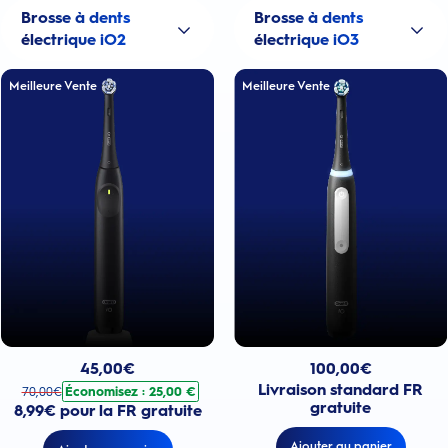
Brosse à dents
Brosse à dents
électrique iO2
électrique iO3
Meilleure Vente
Meilleure Vente
Prix actuel : 100,00€
Prix actuel : 45,00€
. Prix d'origine : 70,00€. Économisez : 25,00 €
100,00
€
45,00
€
Livraison standard FR
Économisez : 25,00 €
70,00
€
gratuite
8,99€ pour la FR gratuite
Ajouter au panier