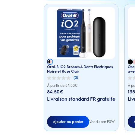
Oral-B iO2 Brosses À Dents Électriques,
Oral
Noire et Rose Clair
avec
(0)
0.0
0.0
sur
sur
À partir de:
84,50
€
À pa
5
5
84,50€
13
étoiles.
étoile
Livraison standard FR gratuite
Liv
Ajouter au panier
Vendu par ESW