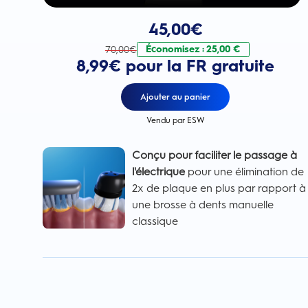
Prix actuel : 45,00€
. Prix d'origine : 70,0
45,00
€
Économisez : 25,00 €
70,00
€
8,99€ pour la FR gratuite
Ajouter au panier
Vendu par ESW
Conçu pour faciliter le passage à
l'électrique
pour une élimination de
2x de plaque en plus par rapport à
une brosse à dents manuelle
classique