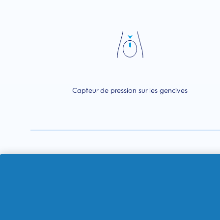
Capteur de pression sur les gencives
Super
Sensible
Propreté
sensible
Quotidienne