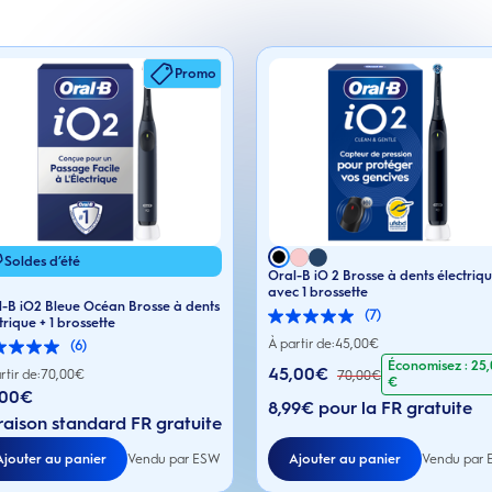
Promo
Soldes d’été
Oral-B iO 2 Brosse à dents électriq
avec 1 brossette
l-B iO2 Bleue Océan Brosse à dents
(7)
trique + 1 brossette
5.0
sur
À partir de:
45,00
€
(6)
5
Économisez : 25
45,00€
étoiles.
rtir de:
70,00
€
70,00
€
€
7
,00€
s.
8,99€ pour la FR gratuite
avis
raison standard FR gratuite
Ajouter au panier
Vendu par ESW
Ajouter au panier
Vendu par