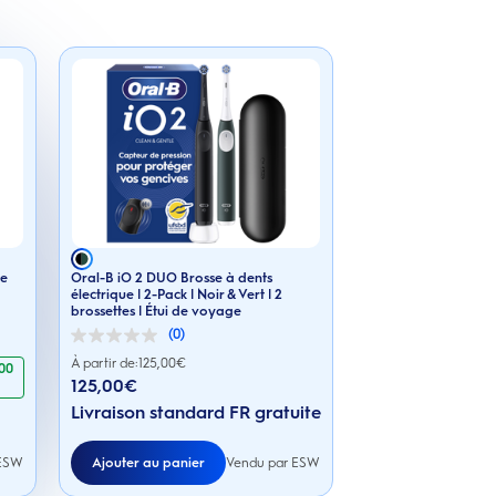
ue
Oral-B iO 2 DUO Brosse à dents
électrique | 2-Pack | Noir & Vert | 2
brossettes | Étui de voyage
(0)
0.0
sur
À partir de:
125,00
€
,00
5
125,00€
étoiles.
Livraison standard FR gratuite
 ESW
Ajouter au panier
Vendu par ESW