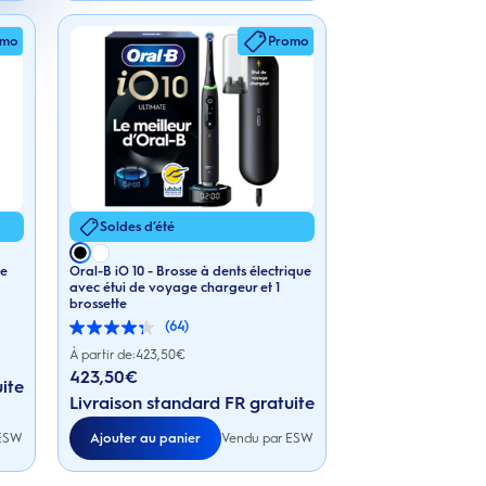
omo
Promo
Soldes d’été
ue
Oral-B iO 10 - Brosse à dents électrique
avec étui de voyage chargeur et 1
brossette
(64)
4.3
sur
À partir de:
423,50
€
5
423,50€
ite
étoiles.
64
Livraison standard FR gratuite
avis
 ESW
Ajouter au panier
Vendu par ESW