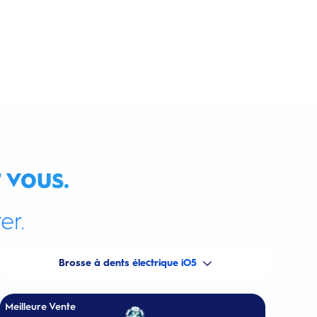
 vous.
er.
Brosse à dents électrique iO5
Meilleure Vente