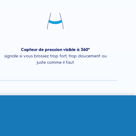
Capteur de pression visible à 360°
signale si vous brossez trop fort, trop doucement ou
juste comme il faut
Propreté
Super
Intense
Quotidienne
sensible