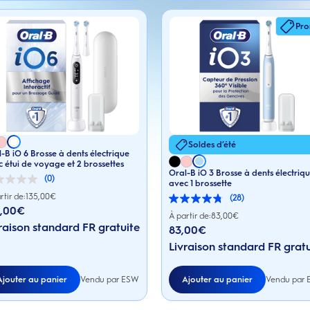
Pr
Soldes d’été
-B iO 6 Brosse à dents électrique
 étui de voyage et 2 brossettes
Oral-B iO 3 Brosse à dents électriq
(0)
avec 1 brossette
rtir de:
135,00
€
(28)
4.8
5,00€
sur
s.
À partir de:
83,00
€
5
raison standard FR gratuite
83,00€
étoiles.
28
Livraison standard FR gratu
avis
Ajouter au panier
Vendu par ESW
Ajouter au panier
Vendu par