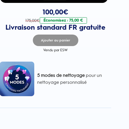
Prix actuel : 100,00€
. Prix d'origine : 175,00€. Économise
100,00
€
Économisez : 75,00 €
175,00
€
Livraison standard FR gratuite
Ajouter au panier
Vendu par ESW
5 modes de nettoyage
pour un
nettoyage personnalisé