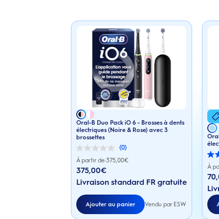
Oral-B Duo Pack iO 6 - Brosses à dents
électriques (Noire & Rose) avec 3
Ora
brossettes
élec
(0)
0.0
5.0
sur
À partir de:
375,00
€
sur
5
À pa
375,00€
5
étoiles.
70
étoile
Livraison standard FR gratuite
6
Liv
avis
Ajouter au panier
Vendu par ESW