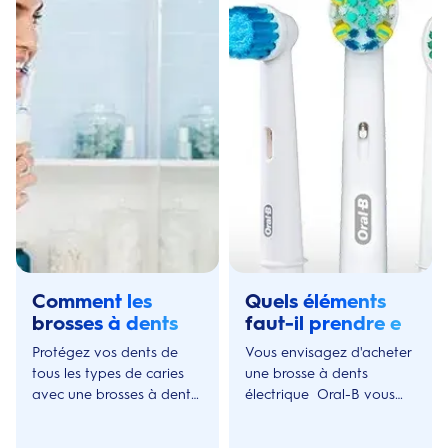
Comment les
Quels éléments
brosses à dents
faut-il prendre en
électriques
compte lors de
Protégez vos dents de
Vous envisagez d'acheter
peuvent prévenir
l'achat d'une
tous les types de caries
une brosse à dents
l'apparition de
brosse à dents
avec une brosses à dents
électrique Oral-B vous
caries
électrique
électriques. Grâce à leur
aide à choisir la brosse à
technologie, elles
dents idéale pour vous.