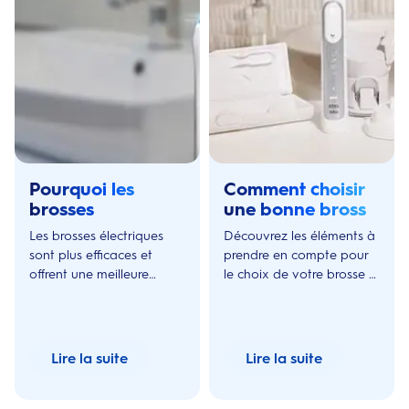
Pourquoi les
Comment choisir
brosses
une bonne brosse
électriques sont-
à dents
Les brosses électriques
Découvrez les éléments à
elles plus
sont plus efficaces et
prendre en compte pour
efficaces
offrent une meilleure
le choix de votre brosse à
hygiène dentaire que les
dents ainsi que les
brosses à dents manuelles
recommandations des
classiques. En savoir plus !
hygiénistes dentaires.
Lire la suite
Lire la suite