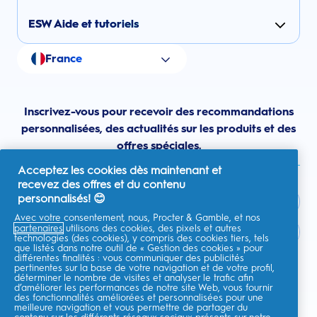
ESW Aide et tutoriels
France
Inscrivez-vous pour recevoir des recommandations
personnalisées, des actualités sur les produits et des
offres spéciales.
Acceptez les cookies dès maintenant et
recevez des offres et du contenu
personnalisés! 😊
Avec votre consentement, nous, Procter & Gamble, et nos
partenaires
utilisons des cookies, des pixels et autres
France
technologies (des cookies), y compris des cookies tiers, tels
que listés dans notre outil de « Gestion des cookies » pour
différentes finalités : vous communiquer des publicités
pertinentes sur la base de votre navigation et de votre profil,
déterminer le nombre de visites et analyser le trafic afin
d’améliorer les performances de notre site Web, vous fournir
Je consens à recevoir des communications personnalisées
des fonctionnalités améliorées et personnalisées pour une
concernant des offres, des actualités et d'autres initiatives
meilleure navigation et vous permettre de partager du
promotionnelles de la part d'Oral-B et d'autres
marques de P&G
par e-