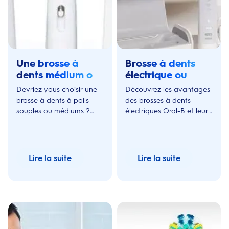
Une brosse à
Brosse à dents
dents médium ou
électrique ou
souple
brosse manuelle
Devriez-vous choisir une
Découvrez les avantages
brosse à dents à poils
des brosses à dents
souples ou médiums ?
électriques Oral-B et leurs
Découvrez tout sur les
fonctionnalités uniques
différences entre les types
comme les minuteurs ou
de poils de brosse à dents
capteurs de pression.
et quels poils de brosse à
Lire la suite
Lire la suite
dents conviennent le
mieux à vos besoins !