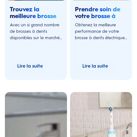
Trouvez la
Prendre soin de
meilleure brosse à
votre brosse à
dents électrique
dents électrique
Avec un si grand nombre
Obtenez la meilleure
de 2019 pour vous
de brosses à dents
performance de votre
disponibles sur le marché,
brosse à dents électrique
il est parfois difficile de
en la gardant propre et
choisir la brosse à dents
bien rangée et en
adaptée à ses besoins.
remplaçant les brossettes
régulièrement.
Lire la suite
Lire la suite