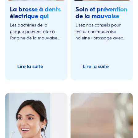
La brosse à dents
Soin et prévention
électrique qui
de la mauvaise
vous aide à
haleine
Les bactéries de la
Lisez nos conseils pour
obtenir une
plaque peuvent être à
éviter une mauvaise
haleine fraîche.
l’origine de la mauvaise
haleine : brossage avec
haleine. Les brosses à
une brosse à dents
dents électriques Oral-B
électrique Oral-B, boire
retirent deux fois plus de
assez d’eau et utiliser du
plaque.
fil dentaire.
Lire la suite
Lire la suite