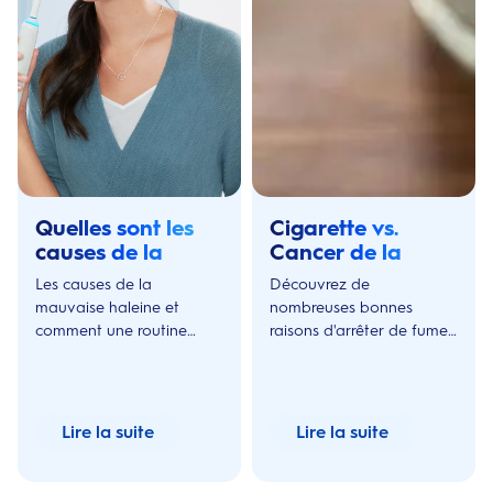
Quelles sont les
Cigarette vs.
causes de la
Cancer de la
mauvaise haleine
bouche: types
Les causes de la
Découvrez de
symptômes et
mauvaise haleine et
nombreuses bonnes
prévention
comment une routine
raisons d'arrêter de fumer.
bucco-dentaire régulière
Apprenez-en plus sur les
et simple peut soigner et
cancers liés à la cigarette
éviter une mauvaise
et les symptômes du
haleine occasionnelle.
cancer de la bouche.
Lire la suite
Lire la suite