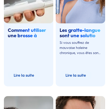
Comment utiliser
Les gratte-langue
une brosse à
sont une solution
dents électrique
efficace contre la
Si vous souffrez de
rechargeable
mauvaise haleine
mauvaise haleine
chronique, vous êtes sans
doute à la recherche
d'une solution. Dans ce
cas, vous devriez essayer
les gratte-langue.
Lire la suite
Lire la suite