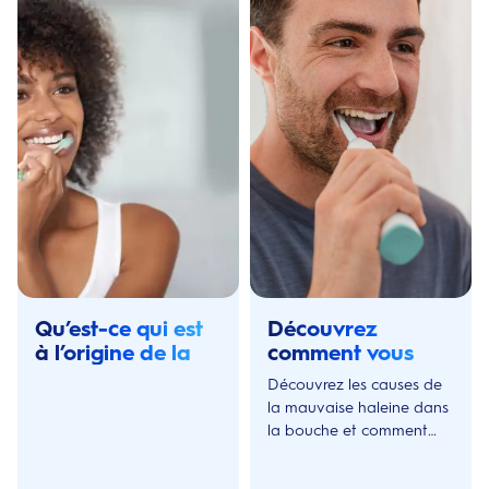
Qu’est-ce qui est
Découvrez
à l’origine de la
comment vous
mauvaise haleine
débarasser de la
Découvrez les causes de
?
mauvaise haleine
la mauvaise haleine dans
!
la bouche et comment
s'en débarrasser pour
avoir une haleine fraîche