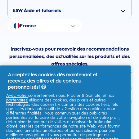
ESW Aide et tutoriels
France
Inscrivez-vous pour recevoir des recommandations
personnalisées, des actualités sur les produits et des
offres spéciales.
Acceptez les cookies dès maintenant et
recevez des offres et du contenu
personnalisés! 😊
Avec votre consentement, nous, Procter & Gamble, et nos
partenaires
utilisons des cookies, des pixels et autres
France
technologies (des cookies), y compris des cookies tiers, tels
que listés dans notre outil de « Gestion des cookies » pour
différentes finalités : vous communiquer des publicités
pertinentes sur la base de votre navigation et de votre profil,
déterminer le nombre de visites et analyser le trafic afin
d’améliorer les performances de notre site Web, vous fournir
Je consens à recevoir des communications personnalisées
des fonctionnalités améliorées et personnalisées pour une
concernant des offres, des actualités et d'autres initiatives
meilleure navigation et vous permettre de partager du
promotionnelles de la part d'Oral-B et d'autres
marques de P&G
par e-