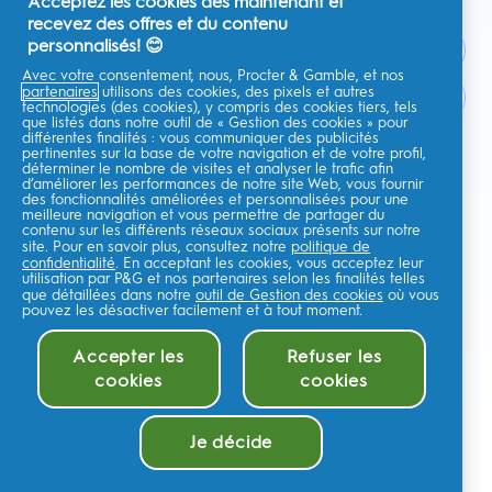
Acceptez les cookies dès maintenant et
recevez des offres et du contenu
personnalisés! 😊
Avec votre consentement, nous, Procter & Gamble, et nos
partenaires
utilisons des cookies, des pixels et autres
France
technologies (des cookies), y compris des cookies tiers, tels
que listés dans notre outil de « Gestion des cookies » pour
différentes finalités : vous communiquer des publicités
pertinentes sur la base de votre navigation et de votre profil,
déterminer le nombre de visites et analyser le trafic afin
d’améliorer les performances de notre site Web, vous fournir
Je consens à recevoir des communications personnalisées
des fonctionnalités améliorées et personnalisées pour une
concernant des offres, des actualités et d'autres initiatives
meilleure navigation et vous permettre de partager du
promotionnelles de la part d'Oral-B et d'autres
marques de P&G
par e-
contenu sur les différents réseaux sociaux présents sur notre
mail et sur les canaux en ligne. Je peux me
désinscrire
à tout moment.
site. Pour en savoir plus, consultez notre
politique de
confidentialité
. En acceptant les cookies, vous acceptez leur
Procter & Gamble, le responsable du traitement des données, traitera
utilisation par P&G et nos partenaires selon les finalités telles
vos données personnelles pour vous permettre de vous inscrire sur ce
que détaillées dans notre
site, d'interagir avec ses services et, selon votre consentement, de vous
outil de Gestion des cookies
où vous
envoyer des communications commerciales pertinentes, y compris des
pouvez les désactiver facilement et à tout moment.
publicités personnalisées sur les médias en ligne. En savoir
plus
.
Pour plus d'informations sur le traitement de vos données et vos droits
Accepter les
Refuser les
en matière de confidentialité,lisez
ici
ou consultez notre
Politique de
cookies
cookies
confidentialité
complète.
Vous avez au moins 18 ans et acceptez nos
Conditions générales
.
©
2026
Procter & Gamble
Je décide