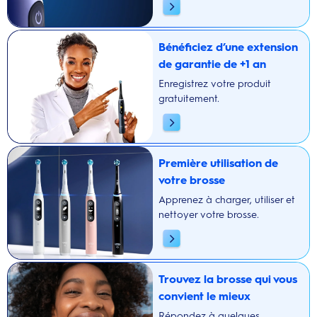
Bénéficiez d’une extension
de garantie de +1 an
Enregistrez votre produit
gratuitement.
Première utilisation de
votre brosse
Apprenez à charger, utiliser et
nettoyer votre brosse.
Trouvez la brosse qui vous
convient le mieux
Répondez à quelques