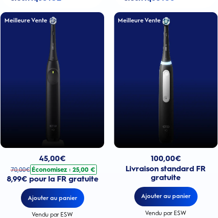
Meilleure Vente
Meilleure Vente
Prix actuel : 100,00€
Prix actuel : 45,00€
. Prix d'origine : 70,00€. Économisez : 25,00 €
100,00
€
45,00
€
Livraison standard FR
Économisez : 25,00 €
70,00
€
gratuite
8,99€ pour la FR gratuite
Ajouter au panier
Ajouter au panier
Vendu par ESW
Vendu par ESW