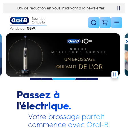
Skip Navigation1
Satisfait ou remboursé 30 jours
Passez à
l'électrique.
Votre brossage parfait
commence avec Oral-B.