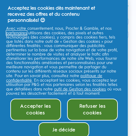
Acceptez les cookies dès maintenant et
recevez des offres et du contenu
personnalisés! 😊
Avec votre consentement, nous, Procter & Gamble, et nos
partenaires
utilisons des cookies, des pixels et autres
France
technologies (des cookies), y compris des cookies tiers, tels
que listés dans notre outil de « Gestion des cookies » pour
différentes finalités : vous communiquer des publicités
pertinentes sur la base de votre navigation et de votre profil,
déterminer le nombre de visites et analyser le trafic afin
d’améliorer les performances de notre site Web, vous fournir
Je consens à recevoir des communications personnalisées
des fonctionnalités améliorées et personnalisées pour une
concernant des offres, des actualités et d'autres initiatives
meilleure navigation et vous permettre de partager du
promotionnelles de la part d'Oral-B et d'autres
marques de P&G
par e-
contenu sur les différents réseaux sociaux présents sur notre
mail et sur les canaux en ligne. Je peux me
désinscrire
à tout moment.
site. Pour en savoir plus, consultez notre
politique de
confidentialité
. En acceptant les cookies, vous acceptez leur
Procter & Gamble, le responsable du traitement des données, traitera
utilisation par P&G et nos partenaires selon les finalités telles
vos données personnelles pour vous permettre de vous inscrire sur ce
site, d'interagir avec ses services et, selon votre consentement, de vous
que détaillées dans notre
outil de Gestion des cookies
où vous
envoyer des communications commerciales pertinentes, y compris des
pouvez les désactiver facilement et à tout moment.
publicités personnalisées sur les médias en ligne. En savoir
plus
.
Pour plus d'informations sur le traitement de vos données et vos droits
Accepter les
Refuser les
en matière de confidentialité,lisez
ici
ou consultez notre
Politique de
cookies
cookies
confidentialité
complète.
Vous avez au moins 18 ans et acceptez nos
Conditions générales
.
©
2026
Procter & Gamble
Je décide