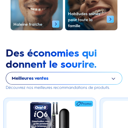
Habitudes saines
pour toute la
Haleine fraîche
famille
Des économies qui
donnent le sourire.
Meilleures ventes
Découvrez nos meilleures recommandations de produits.
Promo