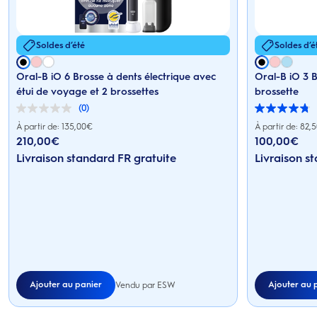
Soldes d’été
Soldes d’é
Oral-B iO 6 Brosse à dents électrique avec
Oral-B iO 3 B
étui de voyage et 2 brossettes
brossette
(0)
0.0
4.8
sur
sur
À partir de: 135,00€
À partir de: 82,
5
5
210,00
€
100,00
€
étoiles.
étoiles.
Prix actuel : 210,00€
Prix actuel : 100,00
Livraison standard FR gratuite
28
Livraison s
avis
Ajouter au panier
Ajouter au 
Vendu par ESW