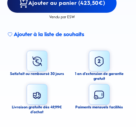
Ajouter au panier (423,50€)
Vendu par ESW
Ajouter à la liste de souhaits
Sign up for an email alert
I agree to receive email alerts about this product.
By signing up for email alerts, you agree to receive email
communications regarding this product. We may use your email address
to send you email messages about product availability. We process your
personal data as stated in our Privacy Policy. You may withdraw your
Satisfait ou remboursé 30 jours
1 an d’extension de garantie
consent or manage your email preferences at any time.
gratuit
Submit
Cancel
Livraison gratuite dès 49,99€
Paiments mensuels facilités
d’achat