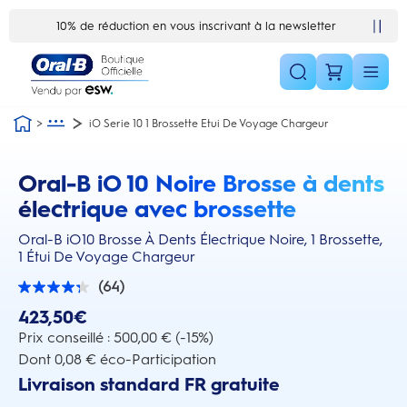
Skip Navigation1
newsletter
Satisfait ou remboursé 30 jours
iO Serie 10 1 Brossette Etui De Voyage Chargeur
Oral-B iO 10 Noire Brosse à dents
this action will scroll you to the reviews section
électrique avec brossette
Oral-B iO10 Brosse À Dents Électrique Noire, 1 Brossette,
1 Étui De Voyage Chargeur
(64)
4.3
sur
423,50€
5
étoiles.
Prix conseillé : 500,00 € (-15%)
64
Dont 0,08 € éco-Participation
avis
Livraison standard FR gratuite