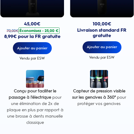
Prix actuel : 100,00€
Prix actuel : 45,00€
. Prix d'origine : 70,00€. Économisez : 25,00 €
100,00
€
45,00
€
Livraison standard FR
Économisez : 25,00 €
70,00
€
gratuite
8,99€ pour la FR gratuite
Ajouter au panier
Ajouter au panier
Vendu par ESW
Vendu par ESW
Conçu pour faciliter le
Capteur de pression visible
passage à l'électrique
pour
sur les gencives à 360°
pour
une élimination de 2x de
protéger vos gencives
plaque en plus par rapport à
une brosse à dents manuelle
classique