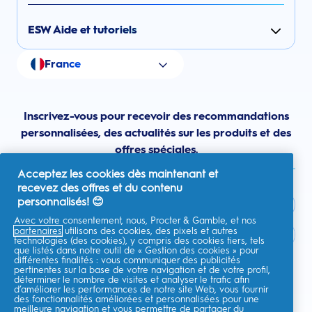
ESW Aide et tutoriels
France
Inscrivez-vous pour recevoir des recommandations
personnalisées, des actualités sur les produits et des
offres spéciales.
Acceptez les cookies dès maintenant et
recevez des offres et du contenu
personnalisés! 😊
Avec votre consentement, nous, Procter & Gamble, et nos
partenaires
utilisons des cookies, des pixels et autres
France
technologies (des cookies), y compris des cookies tiers, tels
que listés dans notre outil de « Gestion des cookies » pour
différentes finalités : vous communiquer des publicités
pertinentes sur la base de votre navigation et de votre profil,
déterminer le nombre de visites et analyser le trafic afin
d’améliorer les performances de notre site Web, vous fournir
Je consens à recevoir des communications personnalisées
des fonctionnalités améliorées et personnalisées pour une
concernant des offres, des actualités et d'autres initiatives
meilleure navigation et vous permettre de partager du