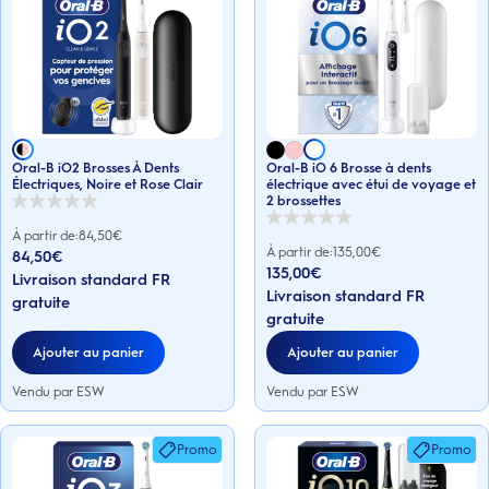
Oral-B iO2 Brosses À Dents
Oral-B iO 6 Brosse à dents
Électriques, Noire et Rose Clair
électrique avec étui de voyage et
2 brossettes
0.0
sur
0.0
À partir de:
84,50
€
5
sur
À partir de:
135,00
€
84,50€
étoiles.
5
135,00€
étoiles.
Livraison standard FR
Livraison standard FR
gratuite
gratuite
Ajouter au panier
Ajouter au panier
Vendu par ESW
Vendu par ESW
Promo
Promo