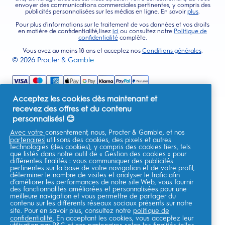
envoyer des communications commerciales pertinentes, y compris des
publicités personnalisées sur les médias en ligne. En savoir
plus
.
Pour plus d'informations sur le traitement de vos données et vos droits
en matière de confidentialité,lisez
ici
ou consultez notre
Politique de
confidentialité
complète.
Vous avez au moins 18 ans et acceptez nos
Conditions générales
.
©
2026
Procter & Gamble
Acceptez les cookies dès maintenant et
recevez des offres et du contenu
personnalisés! 😊
Avec votre consentement, nous, Procter & Gamble, et nos
partenaires
utilisons des cookies, des pixels et autres
technologies (des cookies), y compris des cookies tiers, tels
que listés dans notre outil de « Gestion des cookies » pour
différentes finalités : vous communiquer des publicités
pertinentes sur la base de votre navigation et de votre profil,
déterminer le nombre de visites et analyser le trafic afin
d’améliorer les performances de notre site Web, vous fournir
des fonctionnalités améliorées et personnalisées pour une
meilleure navigation et vous permettre de partager du
contenu sur les différents réseaux sociaux présents sur notre
site. Pour en savoir plus, consultez notre
politique de
confidentialité
. En acceptant les cookies, vous acceptez leur