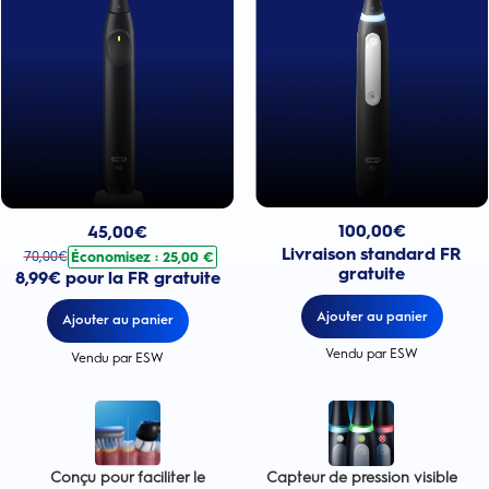
Prix actuel : 100,00€
Prix actuel : 45,00€
. Prix d'origine : 70,00€. Économisez : 25,00 €
100,00
€
45,00
€
Livraison standard FR
Économisez : 25,00 €
70,00
€
gratuite
8,99€ pour la FR gratuite
Ajouter au panier
Ajouter au panier
Vendu par ESW
Vendu par ESW
Conçu pour faciliter le
Capteur de pression visible