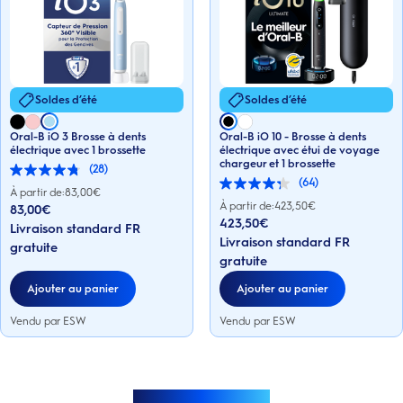
Soldes d’été
Soldes d’été
Oral-B iO 3 Brosse à dents
Oral-B iO 10 - Brosse à dents
électrique avec 1 brossette
électrique avec étui de voyage
chargeur et 1 brossette
(28)
4.8
(64)
sur
4.3
À partir de:
83,00
€
5
sur
À partir de:
423,50
€
83,00€
étoiles.
5
423,50€
Livraison standard FR
28
étoiles.
Livraison standard FR
avis
64
gratuite
avis
gratuite
Ajouter au panier
Ajouter au panier
Vendu par ESW
Vendu par ESW