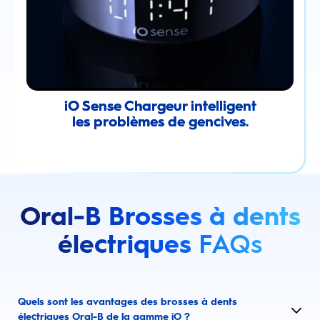
iO Sense Chargeur intelligent
les problèmes de gencives.
Oral-B Brosses à dents
électriques
FAQs
Quels sont les avantages des brosses à dents
électriques Oral-B de la gamme iO ?