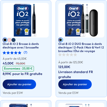
Oral-B iO 2 Brosse à dents
Oral-B iO 2 DUO Brosse à dents
électrique avec 1 brossette
électrique | 2-Pack | Noir & Vert | 2
brossettes | Étui de voyage
(7)
5.0
0.0
sur
À partir de:
45,00
€
sur
5
À partir de:
125,00
€
45,00€
70,00
€
5
étoiles.
125,00€
étoiles.
Économisez : 25,00 €
7
Livraison standard FR
avis
8,99€ pour la FR gratuite
gratuite
Ajouter au panier
Ajouter au panier
Vendu par ESW
Vendu par ESW