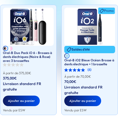
Promo
Soldes d’été
Oral-B Duo Pack iO 6 - Brosses à
dents électriques (Noire & Rose)
Oral-B iO2 Bleue Océan Brosse à
avec 3 brossettes
dents électrique + 1 brossette
0.0
(6)
sur
5.0
À partir de:
375,00
€
5
sur
À partir de:
70,00
€
375,00€
étoiles.
5
70,00€
Livraison standard FR
étoiles.
Livraison standard FR
6
gratuite
avis
gratuite
Ajouter au panier
Ajouter au panier
Vendu par ESW
Vendu par ESW