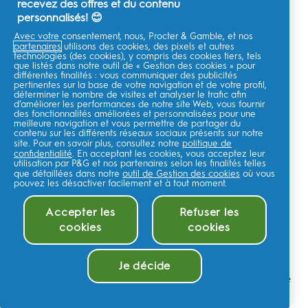
disparaissent de zones aléatoires de la langue, laissant
recevez des offres et du contenu
des plaques lisses et rouges de tailles différentes qui
personnalisés! 😊
donnent une apparence qui fait penser à une carte.
Avec votre consentement, nous, Procter & Gamble, et nos
Ces plaques peuvent changer de taille et de forme
partenaires
utilisons des cookies, des pixels et autres
technologies (des cookies), y compris des cookies tiers, tels
d’un jour à l’autre. L’affection n’est pas toujours
que listés dans notre outil de « Gestion des cookies » pour
différentes finalités : vous communiquer des publicités
douloureuse, mais certaines personnes signalent une
pertinentes sur la base de votre navigation et de votre profil,
gêne sur la langue et une sensation de brûlure qui peut
déterminer le nombre de visites et analyser le trafic afin
d’améliorer les performances de notre site Web, vous fournir
s’intensifier quand elles mangent des aliments chauds
des fonctionnalités améliorées et personnalisées pour une
ou épicés.
meilleure navigation et vous permettre de partager du
contenu sur les différents réseaux sociaux présents sur notre
site. Pour en savoir plus, consultez notre
politique de
La raison de la perte de papilles reste incertaine, bien
confidentialité
. En acceptant les cookies, vous acceptez leur
que des études aient montré que l’affection est plus
utilisation par P&G et nos partenaires selon les finalités telles
que détaillées dans notre
outil de Gestion des cookies
où vous
fréquente dans certaines familles. D’autres causes
pouvez les désactiver facilement et à tout moment.
possibles incluent le stress, des allergies et des
changements hormonaux. Et le tabagisme et la
Accepter les
Refuser les
consommation d’alcool aggravent toutes les irritations.
cookies
cookies
Si vos symptômes persistent plus de 10 jours, consultez
votre dentiste pour écarter tout autre problème de
Je décide
santé bucco-dentaire potentiellement grave. La langue
géographique disparaît généralement sans traitement
Gestion des cookies