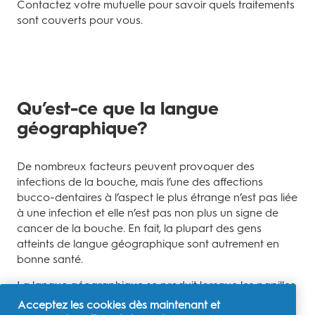
Contactez votre mutuelle pour savoir quels traitements
sont couverts pour vous.
Qu’est-ce que la langue
géographique?
De nombreux facteurs peuvent provoquer des
infections de la bouche, mais l’une des affections
bucco-dentaires à l’aspect le plus étrange n’est pas liée
à une infection et elle n’est pas non plus un signe de
cancer de la bouche. En fait, la plupart des gens
atteints de langue géographique sont autrement en
bonne santé.
La langue géographique se produit lorsque les papilles
(les petites bosses qui recouvrent la langue)
Acceptez les cookies dès maintenant et