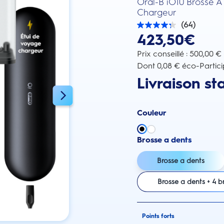
Oral-B iO10 Brosse À 
Chargeur
(64)
4.3
423,50€
sur
5
étoiles.
Prix conseillé : 500,00 €
64
Dont 0,08 € éco-Partici
avis
Livraison st
Couleur
Brosse a dents
Brosse a dents
Brosse a dents + 4 b
Points forts