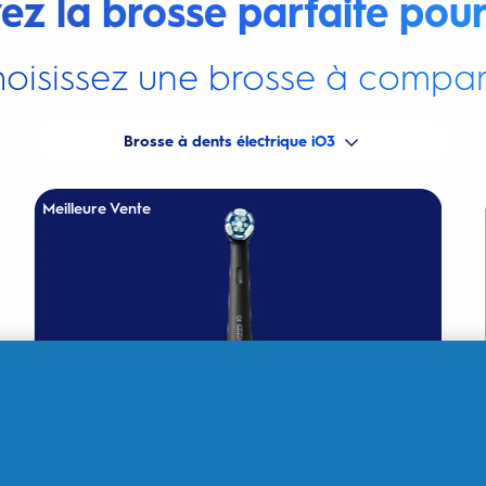
ez la brosse parfaite pour
oisissez une brosse à compar
Brosse à dents électrique iO3
Meilleure Vente