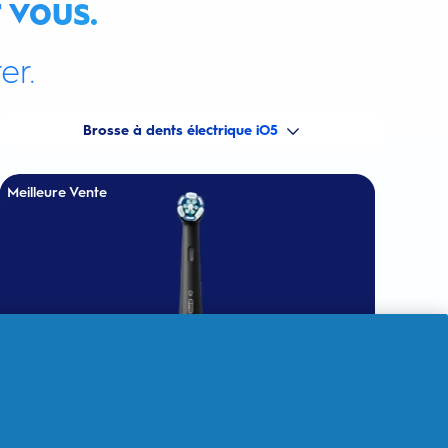
 vous.
er.
Brosse à dents électrique iO5
Meilleure Vente