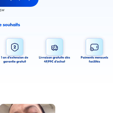
ESW
de souhaits
email alert
mail alerts about this product.
 you agree to receive email communications regarding this product. We may use
 email messages about product availability. We process your personal data as
You may withdraw your consent or manage your email preferences at any time.
1 an d’extension de
Livraison gratuite dès
Paiments mensuels
garantie gratuit
49,99€ d’achat
facilités
ancel
a amélioré l’apparence de ses dents tachées grâce aux produits Oral-B
Lire la vidéo : Une jeune femme partage sa routine du soir pour des gencives plus saines avec les 