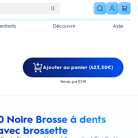
enfants
Découvrir
Aide
Ajouter au panier (423,50€)
Vendu par ESW
0 Noire Brosse à dents
s section
avec brossette