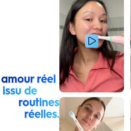
 amour réel
issu de
routines
Lire la vidéo : La routine du matin d’une jeune femme
réelles.