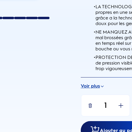
•
LA TECHNOLOGIE
propres en une s
grâce a la techno
doux pour les ge
•
NE MANQUEZ AUC
mal brossées grâc
en temps réel sur
bouche ou vous 
•
PROTECTION DES 
de pression visib
trop vigoureuseme
Voir plus
1
Ajouter au p