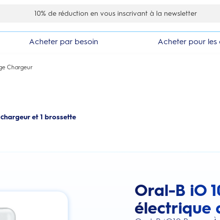
10% de réduction en vous inscrivant à la newsletter
Acheter par besoin
Acheter pour les 
age Chargeur
 chargeur et 1 brossette
Oral-B iO 1
this action will scroll you to the review
électrique 