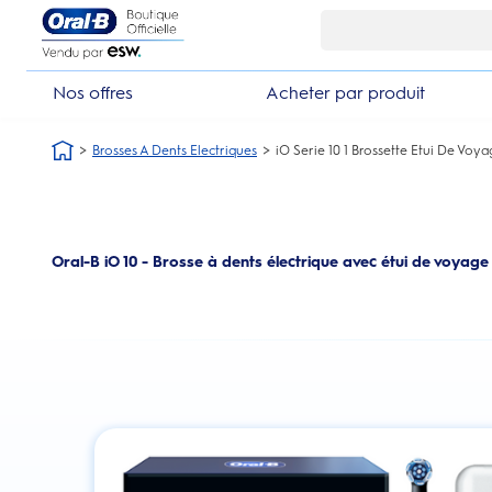
Skip Navigation1
Nos offres
Acheter par produit
Brosses A Dents Electriques
iO Serie 10 1 Brossette Etui De Voy
Oral-B iO 10 - Brosse à dents électrique avec étui de voyage