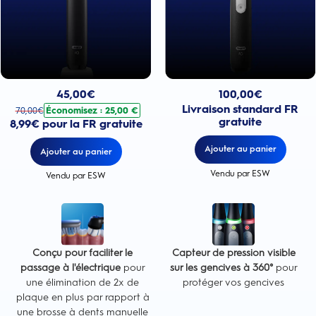
Prix actuel : 100,00€
Prix actuel : 45,00€
. Prix d'origine : 70,00€. Économisez : 25,00 €
100,00
€
45,00
€
Livraison standard FR
Économisez : 25,00 €
70,00
€
gratuite
8,99€ pour la FR gratuite
Ajouter au panier
Ajouter au panier
Vendu par ESW
Vendu par ESW
Conçu pour faciliter le
Capteur de pression visible
passage à l'électrique
pour
sur les gencives à 360°
pour
une élimination de 2x de
protéger vos gencives
plaque en plus par rapport à
une brosse à dents manuelle