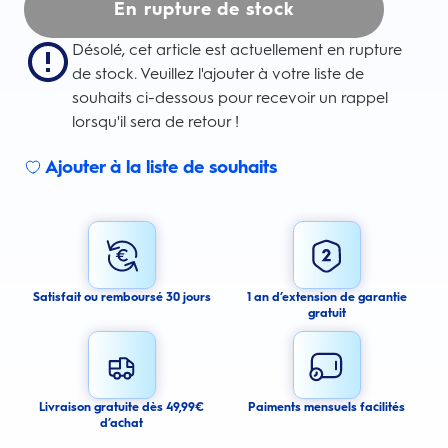
En rupture de stock
Désolé, cet article est actuellement en rupture
de stock. Veuillez l'ajouter à votre liste de
souhaits ci-dessous pour recevoir un rappel
lorsqu'il sera de retour !
Ajouter à la liste de souhaits
Sign up for an email alert
I agree to receive email alerts about this product.
By signing up for email alerts, you agree to receive email
communications regarding this product. We may use your email address
to send you email messages about product availability. We process your
personal data as stated in our Privacy Policy. You may withdraw your
Satisfait ou remboursé 30 jours
1 an d’extension de garantie
consent or manage your email preferences at any time.
gratuit
Submit
Cancel
Livraison gratuite dès 49,99€
Paiments mensuels facilités
d’achat