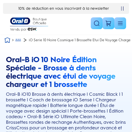
Skip Navigation1
10% de réduction en vous inscrivant à la newsletter
iO Serie 10 Noire Cosmique 1 Brossette Etui De Voyage Charge
Oral-B iO 10 Noire Édition
this action will scroll you to the reviews section
Spéciale - Brosse à dents
électrique avec étui de voyage
chargeur et 1 brossette
Oral-B iO10 Brosse à dents électrique | Cosmic Black | 1
brossette | Coach de brossage iO Sense | Chargeur
magnétique rapide | Batterie longue durée | Étui de
voyage avec design spécial | Porte-brossettes | Édition
cadeau + Oral-B Série iO Ultimate Clean Noire,
Brossettes rondes de rechange Authentiques, avec brins
CrissCross pour un brossage en profondeur avancé et