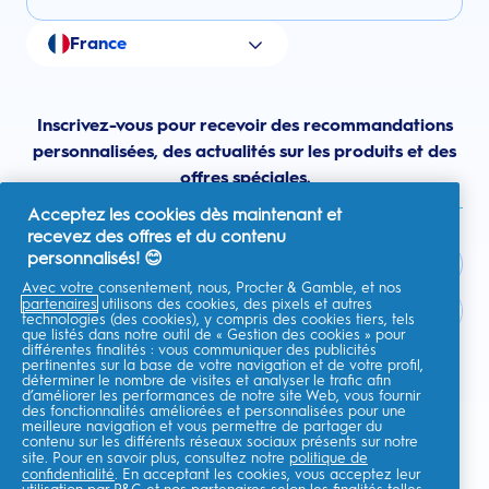
France
Inscrivez-vous pour recevoir des recommandations
personnalisées, des actualités sur les produits et des
offres spéciales.
Acceptez les cookies dès maintenant et
recevez des offres et du contenu
personnalisés! 😊
Avec votre consentement, nous, Procter & Gamble, et nos
partenaires
utilisons des cookies, des pixels et autres
France
technologies (des cookies), y compris des cookies tiers, tels
que listés dans notre outil de « Gestion des cookies » pour
différentes finalités : vous communiquer des publicités
pertinentes sur la base de votre navigation et de votre profil,
déterminer le nombre de visites et analyser le trafic afin
d’améliorer les performances de notre site Web, vous fournir
Je consens à recevoir des communications personnalisées
des fonctionnalités améliorées et personnalisées pour une
concernant des offres, des actualités et d'autres initiatives
meilleure navigation et vous permettre de partager du
promotionnelles de la part d'Oral-B et d'autres
marques de P&G
par e-
contenu sur les différents réseaux sociaux présents sur notre
mail et sur les canaux en ligne. Je peux me
désinscrire
à tout moment.
site. Pour en savoir plus, consultez notre
politique de
confidentialité
. En acceptant les cookies, vous acceptez leur
Procter & Gamble, le responsable du traitement des données, traitera