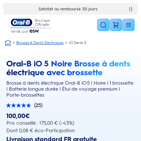
Skip Navigation1
Satisfait ou remboursé 30 jours
Brosses A Dents Electriques
iO Serie 5
Oral-B iO 5 Noire Brosse à dents
this action will scroll you to the reviews section
électrique avec brossette
Brosse à dents électrique Oral-B iO5 | Noire | 1 brossette
| Batterie longue durée | Étui de voyage premium |
Porte-brossettes
(25)
4.9
sur
100,00€
5
étoiles.
Prix conseillé : 175,00 € (-43%)
25
Dont 0,08 € éco-Participation
avis
Livraison standard FR gratuite