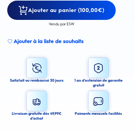
Ajouter au panier (100,00€)
Vendu par ESW
Ajouter à la liste de souhaits
Sign up for an email alert
I agree to receive email alerts about this product.
By signing up for email alerts, you agree to receive email
communications regarding this product. We may use your email address
to send you email messages about product availability. We process your
personal data as stated in our Privacy Policy. You may withdraw your
Satisfait ou remboursé 30 jours
1 an d’extension de garantie
consent or manage your email preferences at any time.
gratuit
Submit
Cancel
Livraison gratuite dès 49,99€
Paiments mensuels facilités
d’achat