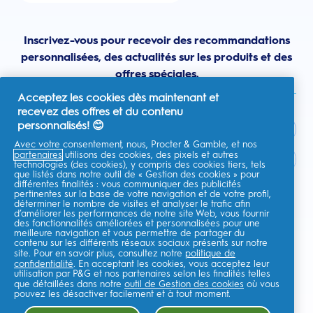
Inscrivez-vous pour recevoir des recommandations
personnalisées, des actualités sur les produits et des
offres spéciales.
Acceptez les cookies dès maintenant et
recevez des offres et du contenu
personnalisés! 😊
Avec votre consentement, nous, Procter & Gamble, et nos
partenaires
utilisons des cookies, des pixels et autres
France
technologies (des cookies), y compris des cookies tiers, tels
que listés dans notre outil de « Gestion des cookies » pour
différentes finalités : vous communiquer des publicités
pertinentes sur la base de votre navigation et de votre profil,
déterminer le nombre de visites et analyser le trafic afin
d’améliorer les performances de notre site Web, vous fournir
Je consens à recevoir des communications personnalisées
des fonctionnalités améliorées et personnalisées pour une
concernant des offres, des actualités et d'autres initiatives
meilleure navigation et vous permettre de partager du
promotionnelles de la part d'Oral-B et d'autres
marques de P&G
par e-
contenu sur les différents réseaux sociaux présents sur notre
mail et sur les canaux en ligne. Je peux me
désinscrire
à tout moment.
site. Pour en savoir plus, consultez notre
politique de
confidentialité
. En acceptant les cookies, vous acceptez leur
Procter & Gamble, le responsable du traitement des données, traitera
utilisation par P&G et nos partenaires selon les finalités telles
vos données personnelles pour vous permettre de vous inscrire sur ce
que détaillées dans notre
outil de Gestion des cookies
où vous
site, d'interagir avec ses services et, selon votre consentement, de vous
envoyer des communications commerciales pertinentes, y compris des
pouvez les désactiver facilement et à tout moment.
publicités personnalisées sur les médias en ligne. En savoir
plus
.