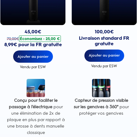
Prix actuel : 100,00€
Prix actuel : 45,00€
. Prix d'origine : 70,00€. Économisez : 25,00 €
100,00
€
45,00
€
Livraison standard FR
Économisez : 25,00 €
70,00
€
gratuite
8,99€ pour la FR gratuite
Ajouter au panier
Ajouter au panier
Vendu par ESW
Vendu par ESW
Conçu pour faciliter le
Capteur de pression visible
passage à l'électrique
pour
sur les gencives à 360°
pour
une élimination de 2x de
protéger vos gencives
plaque en plus par rapport à
une brosse à dents manuelle
classique