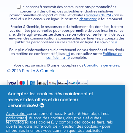
Je consens à recevoir des communications personnalisées
concernant des offres, des actualités et d'autres initiatives
promotionnelles de la part d'Oral-B et d'autres
marques de P&G
par e-
mail et sur les canaux en ligne. Je peux me
désinscrire
à tout moment.
Procter & Gamble, le responsable du traitement des données, traitera
vos données personnelles pour vous permettre de vous inscrire sur ce
site, d'interagir avec ses services et, selon votre consentement, de vous
envoyer des communications commerciales pertinentes, y compris des
publicités personnalisées sur les médias en ligne. En savoir
plus
.
Pour plus d'informations sur le traitement de vos données et vos droits
en matière de confidentialité,lisez
ici
ou consultez notre
Politique de
confidentialité
complète.
Vous avez au moins 18 ans et acceptez nos
Conditions générales
.
©
2026
Procter & Gamble
Acceptez les cookies dès maintenant et
recevez des offres et du contenu
personnalisés! 😊
Avec votre consentement, nous, Procter & Gamble, et nos
partenaires
utilisons des cookies, des pixels et autres
technologies (des cookies), y compris des cookies tiers, tels
que listés dans notre outil de « Gestion des cookies » pour
différentes finalités : vous communiquer des publicités