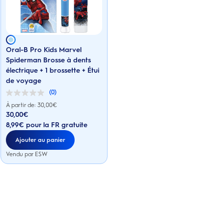
Oral-B Pro Kids Marvel
Spiderman Brosse à dents
électrique + 1 brossette + Étui
de voyage
(0)
0.0
sur
À partir de: 30,00€
5
30,00
€
Prix actuel : 30,00€
étoiles.
8,99€ pour la FR gratuite
Ajouter au panier
Vendu par ESW