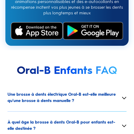
animations personnalisables et des e-autocollants en
récompense incitent vos plus jeunes à se brosser les dents
plus longtemps et mieux
Oral-B Enfants
FAQ
Une brosse à dents électrique Oral-B est-elle meilleure
qu'une brosse à dents manuelle ?
À quel âge la brosse à dents Oral-B pour enfants est-
elle destinée ?