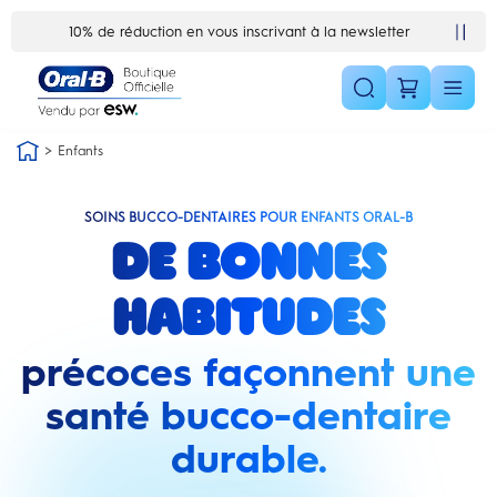
Skip Navigation1
Satisfait ou remboursé 30 jours
Enfants
SOINS BUCCO-DENTAIRES POUR ENFANTS ORAL-B
De bonnes
habitudes
précoces façonnent une
santé bucco-dentaire
durable.