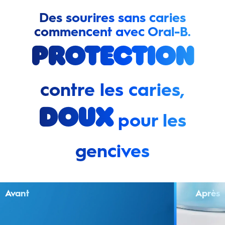
Des sourires sans caries
commencent avec Oral-B.
Protection
contre les caries,
doux
pour les
gencives
Avant
Après