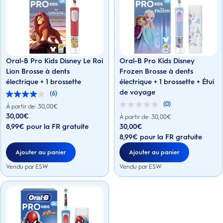
Oral-B Pro Kids Disney Le Roi
Oral-B Pro Kids Disney
Lion Brosse à dents
Frozen Brosse à dents
électrique + 1 brossette
électrique + 1 brossette + Étui
de voyage
(6)
4.0
(0)
sur
À partir de: 30,00€
0.0
5
30,00
€
sur
À partir de: 30,00€
Prix actuel : 30,00€
étoiles.
5
8,99€ pour la FR gratuite
30,00
€
6
Prix actuel : 30,00€
étoiles.
avis
8,99€ pour la FR gratuite
Ajouter au panier
Ajouter au panier
Vendu par ESW
Vendu par ESW