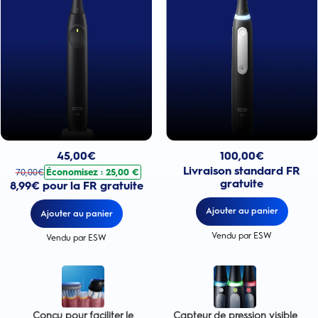
Prix actuel : 100,00€
Prix actuel : 45,00€
. Prix d'origine : 70,00€. Économisez : 25,00 €
100,00
€
45,00
€
Livraison standard FR
Économisez : 25,00 €
70,00
€
gratuite
8,99€ pour la FR gratuite
Ajouter au panier
Ajouter au panier
Vendu par ESW
Vendu par ESW
Conçu pour faciliter le
Capteur de pression visible