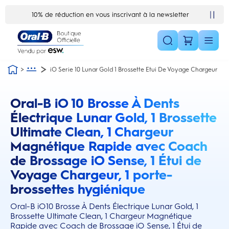
Skip Navigation1
10% de réduction en vous inscrivant à la newsletter
iO Serie 10 Lunar Gold 1 Brossette Etui De Voyage Chargeur
Oral-B iO 10 Brosse À Dents
this action will scroll you to the reviews section
Électrique Lunar Gold, 1 Brossette
Ultimate Clean, 1 Chargeur
Magnétique Rapide avec Coach
de Brossage iO Sense, 1 Étui de
Voyage Chargeur, 1 porte-
brossettes hygiénique
Oral-B iO10 Brosse À Dents Électrique Lunar Gold, 1
Brossette Ultimate Clean, 1 Chargeur Magnétique
Rapide avec Coach de Brossage iO Sense, 1 Étui de