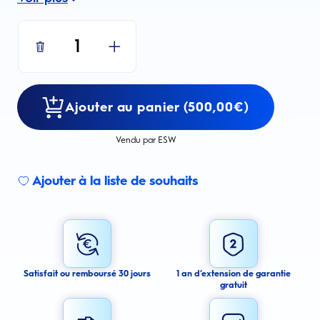
1
Ajouter au panier (500,00€)
Vendu par ESW
Ajouter à la liste de souhaits
Sign up for an email alert
I agree to receive email alerts about this product.
By signing up for email alerts, you agree to receive email
communications regarding this product. We may use your email address
to send you email messages about product availability. We process your
personal data as stated in our Privacy Policy. You may withdraw your
Satisfait ou remboursé 30 jours
1 an d’extension de garantie
consent or manage your email preferences at any time.
gratuit
Submit