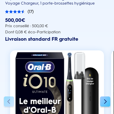
Voyage Chargeur, 1 porte-brossettes hygiénique
(17)
4.6
sur
500,00€
5
étoiles.
Prix conseillé : 500,00 €
17
Dont 0,08 € éco-Participation
avis
Livraison standard FR gratuite