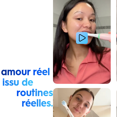
 amour réel
issu de
routines
Lire la vidéo : La routine du matin d’une jeune femme
réelles.