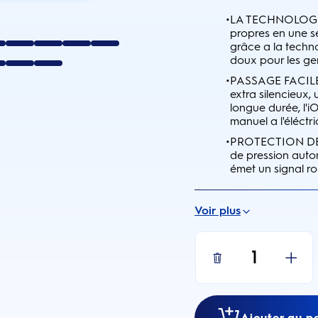
•
LA TECHNOLOGIE
propres en une s
grâce a la techno
doux pour les ge
•
PASSAGE FACILE A
extra silencieux,
longue durée, l'i
manuel a l'éléctr
•
PROTECTION DES 
de pression autom
émet un signal r
Voir plus
1
Ajouter au p