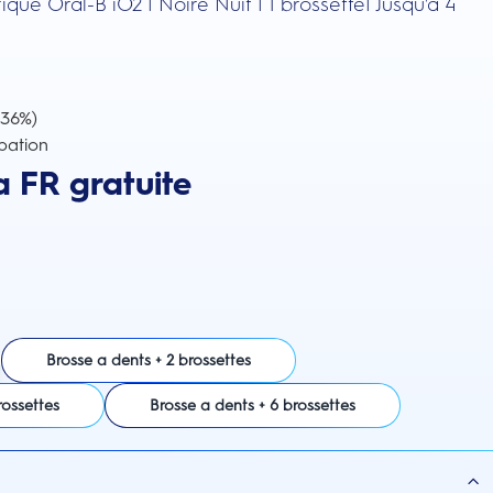
ique Oral-B iO2 | Noire Nuit | 1 brossette| Jusqu'à 4
(-36%)
pation
a FR gratuite
Brosse a dents + 2 brossettes
rossettes
Brosse a dents + 6 brossettes