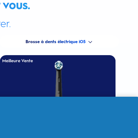
 vous.
er.
Brosse à dents électrique iO5
Meilleure Vente