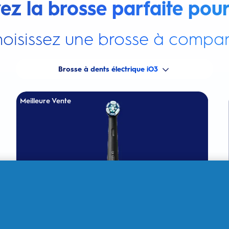
ez la brosse parfaite pour
oisissez une brosse à compar
Brosse à dents électrique iO3
Meilleure Vente