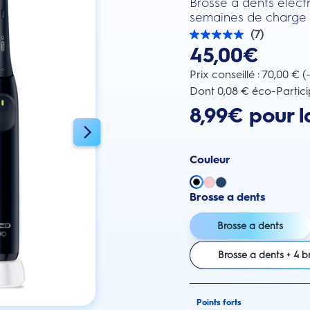
Brosse à dents électr
semaines de charge
(7)
5.0
45,00€
sur
5
étoiles.
Prix conseillé : 70,00 € 
7
Dont 0,08 € éco-Partici
avis
8,99€ pour l
Couleur
Brosse a dents
Brosse a dents
Brosse a dents + 4 b
Points forts