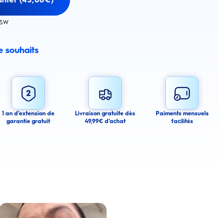
ESW
de souhaits
email alert
mail alerts about this product.
 you agree to receive email communications regarding this product. We may use
 email messages about product availability. We process your personal data as
You may withdraw your consent or manage your email preferences at any time.
1 an d’extension de
Livraison gratuite dès
Paiments mensuels
garantie gratuit
49,99€ d’achat
facilités
ancel
a amélioré l’apparence de ses dents tachées grâce aux produits Oral-B
Lire la vidéo : Une jeune femme partage sa routine du soir pour des gencives plus saines avec les 