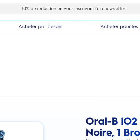
10% de réduction en vous inscrivant à la newsletter
Acheter par besoin
Acheter pour les 
Oral-B iO2
this action will scroll you to the review
Noire, 1 Br