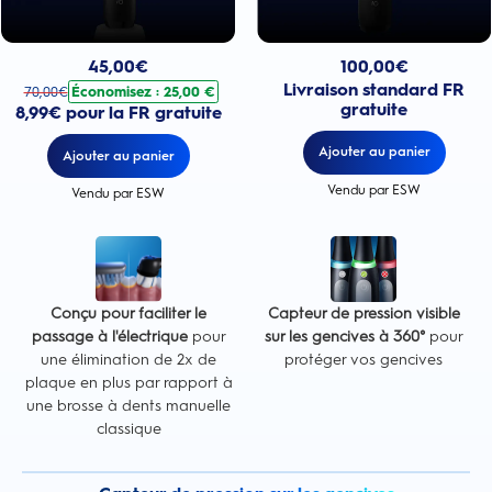
Prix actuel : 100,00€
Prix actuel : 45,00€
. Prix d'origine : 70,00€. Économisez : 25,00 €
100,00
€
45,00
€
Livraison standard FR
Économisez : 25,00 €
70,00
€
gratuite
8,99€ pour la FR gratuite
Ajouter au panier
Ajouter au panier
Vendu par ESW
Vendu par ESW
Conçu pour faciliter le
Capteur de pression visible
passage à l'électrique
pour
sur les gencives à 360°
pour
une élimination de 2x de
protéger vos gencives
plaque en plus par rapport à
une brosse à dents manuelle
classique