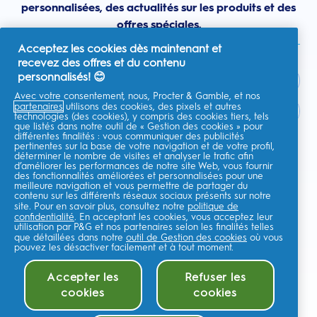
personnalisées, des actualités sur les produits et des
offres spéciales.
Acceptez les cookies dès maintenant et
recevez des offres et du contenu
personnalisés! 😊
Avec votre consentement, nous, Procter & Gamble, et nos
partenaires
utilisons des cookies, des pixels et autres
France
technologies (des cookies), y compris des cookies tiers, tels
que listés dans notre outil de « Gestion des cookies » pour
différentes finalités : vous communiquer des publicités
pertinentes sur la base de votre navigation et de votre profil,
déterminer le nombre de visites et analyser le trafic afin
d’améliorer les performances de notre site Web, vous fournir
Je consens à recevoir des communications personnalisées
des fonctionnalités améliorées et personnalisées pour une
concernant des offres, des actualités et d'autres initiatives
meilleure navigation et vous permettre de partager du
promotionnelles de la part d'Oral-B et d'autres
marques de P&G
par e-
contenu sur les différents réseaux sociaux présents sur notre
mail et sur les canaux en ligne. Je peux me
désinscrire
à tout moment.
site. Pour en savoir plus, consultez notre
politique de
confidentialité
. En acceptant les cookies, vous acceptez leur
Procter & Gamble, le responsable du traitement des données, traitera
utilisation par P&G et nos partenaires selon les finalités telles
vos données personnelles pour vous permettre de vous inscrire sur ce
que détaillées dans notre
outil de Gestion des cookies
où vous
site, d'interagir avec ses services et, selon votre consentement, de vous
envoyer des communications commerciales pertinentes, y compris des
pouvez les désactiver facilement et à tout moment.
publicités personnalisées sur les médias en ligne. En savoir
plus
.
Pour plus d'informations sur le traitement de vos données et vos droits
Accepter les
Refuser les
en matière de confidentialité,lisez
ici
ou consultez notre
Politique de
cookies
cookies
confidentialité
complète.
Vous avez au moins 18 ans et acceptez nos
Conditions générales
.
Ajouter au panier (100,00€)