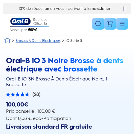
Skip Navigation1
10% de réduction en vous inscrivant à la newsletter
Brosses A Dents Electriques
iO Serie 3
Oral-B iO 3 Noire Brosse à dents
this action will scroll you to the reviews section
électrique avec brossette
Oral-B iO 3N Brosse À Dents Électrique Noire, 1
Brossette
(28)
4.8
sur
100,00€
5
étoiles.
Prix conseillé : 100,00 €
28
Dont 0,08 € éco-Participation
avis
Livraison standard FR gratuite