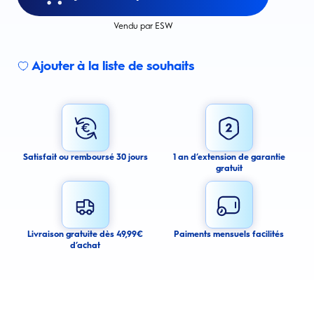
Vendu par ESW
Ajouter à la liste de souhaits
Sign up for an email alert
I agree to receive email alerts about this product.
By signing up for email alerts, you agree to receive email
communications regarding this product. We may use your email address
to send you email messages about product availability. We process your
personal data as stated in our Privacy Policy. You may withdraw your
Satisfait ou remboursé 30 jours
1 an d’extension de garantie
consent or manage your email preferences at any time.
gratuit
Submit
Cancel
Livraison gratuite dès 49,99€
Paiments mensuels facilités
d’achat