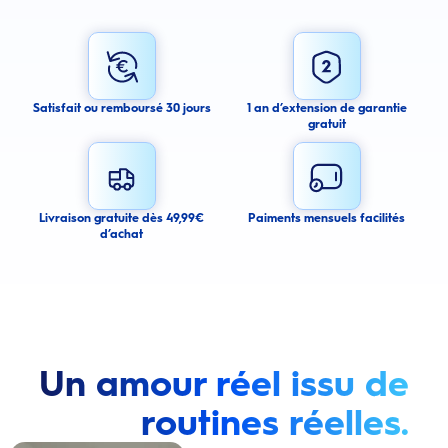
Sign up for an email alert
I agree to receive email alerts about this product.
By signing up for email alerts, you agree to receive email
communications regarding this product. We may use your email address
to send you email messages about product availability. We process your
personal data as stated in our Privacy Policy. You may withdraw your
Satisfait ou remboursé 30 jours
1 an d’extension de garantie
consent or manage your email preferences at any time.
gratuit
Submit
Cancel
Livraison gratuite dès 49,99€
Paiments mensuels facilités
d’achat
Un amour réel issu de
routines réelles.