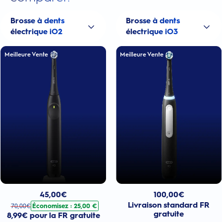
Brosse à dents
Brosse à dents
électrique iO2
électrique iO3
Meilleure Vente
Meilleure Vente
Prix actuel : 100,00€
Prix actuel : 45,00€
. Prix d'origine : 70,00€. Économisez : 25,00 €
100,00
€
45,00
€
Livraison standard FR
Économisez : 25,00 €
70,00
€
gratuite
8,99€ pour la FR gratuite