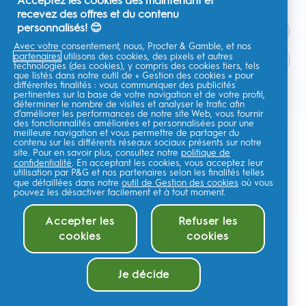
Acceptez les cookies dès maintenant et
recevez des offres et du contenu
personnalisés! 😊
Avec votre consentement, nous, Procter & Gamble, et nos
partenaires
utilisons des cookies, des pixels et autres
France
technologies (des cookies), y compris des cookies tiers, tels
que listés dans notre outil de « Gestion des cookies » pour
différentes finalités : vous communiquer des publicités
pertinentes sur la base de votre navigation et de votre profil,
déterminer le nombre de visites et analyser le trafic afin
d’améliorer les performances de notre site Web, vous fournir
Je consens à recevoir des communications personnalisées
des fonctionnalités améliorées et personnalisées pour une
concernant des offres, des actualités et d'autres initiatives
meilleure navigation et vous permettre de partager du
promotionnelles de la part d'Oral-B et d'autres
marques de P&G
par e-
contenu sur les différents réseaux sociaux présents sur notre
mail et sur les canaux en ligne. Je peux me
désinscrire
à tout moment.
site. Pour en savoir plus, consultez notre
politique de
confidentialité
. En acceptant les cookies, vous acceptez leur
Procter & Gamble, le responsable du traitement des données, traitera
utilisation par P&G et nos partenaires selon les finalités telles
vos données personnelles pour vous permettre de vous inscrire sur ce
que détaillées dans notre
outil de Gestion des cookies
où vous
site, d'interagir avec ses services et, selon votre consentement, de vous
envoyer des communications commerciales pertinentes, y compris des
pouvez les désactiver facilement et à tout moment.
publicités personnalisées sur les médias en ligne. En savoir
plus
.
Pour plus d'informations sur le traitement de vos données et vos droits
Accepter les
Refuser les
en matière de confidentialité,lisez
ici
ou consultez notre
Politique de
cookies
cookies
confidentialité
complète.
Vous avez au moins 18 ans et acceptez nos
Conditions générales
.
©
2026
Procter & Gamble
Je décide
M'alerter quand disponible