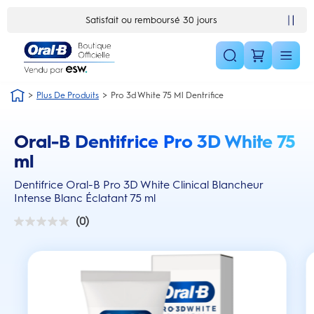
Skip Navigation1
Satisfait ou remboursé 30 jours
Plus De Produits
Pro 3d White 75 Ml Dentrifice
Oral-B Dentifrice Pro 3D White 75
this action will scroll you to the reviews section
ml
Dentifrice Oral-B Pro 3D White Clinical Blancheur
Intense Blanc Éclatant 75 ml
(0)
0.0
sur
5
étoiles.