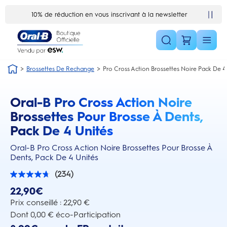
Skip Navigation1
10% de réduction en vous inscrivant à la newsletter
Satisfait ou remboursé 30 jours
Brossettes De Rechange
Pro Cross Action Brossettes Noire Pack De 4
Oral-B Pro Cross Action Noire
this action will scroll you to the reviews section
Brossettes Pour Brosse À Dents,
Pack De 4 Unités
Oral-B Pro Cross Action Noire Brossettes Pour Brosse À
Dents, Pack De 4 Unités
(234)
4.7
sur
22,90€
5
étoiles.
Prix conseillé : 22,90 €
234
Dont 0,00 € éco-Participation
avis