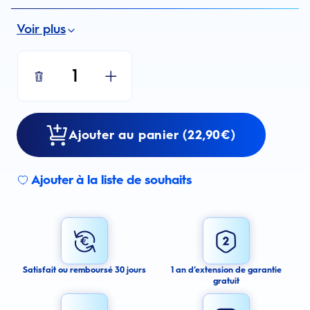
Voir plus
1
Ajouter au panier (22,90€)
Ajouter à la liste de souhaits
Sign up for an email alert
I agree to receive email alerts about this product.
By signing up for email alerts, you agree to receive email
communications regarding this product. We may use your email address
to send you email messages about product availability. We process your
personal data as stated in our Privacy Policy. You may withdraw your
Satisfait ou remboursé 30 jours
1 an d’extension de garantie
consent or manage your email preferences at any time.
gratuit
Submit