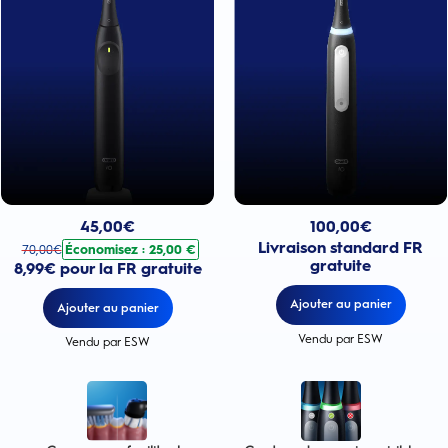
Prix actuel : 100,00€
Prix actuel : 45,00€
. Prix d'origine : 70,00€. Économisez : 25,00 €
100,00
€
45,00
€
Livraison standard FR
Économisez : 25,00 €
70,00
€
gratuite
8,99€ pour la FR gratuite
Ajouter au panier
Ajouter au panier
Vendu par ESW
Vendu par ESW