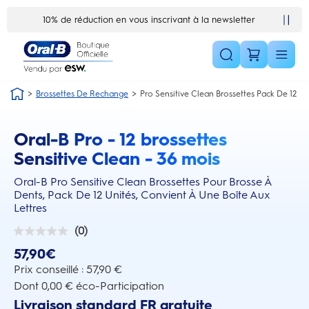
Skip Navigation1
10% de réduction en vous inscrivant à la newsletter
Brossettes De Rechange
Pro Sensitive Clean Brossettes Pack De 12
Oral-B Pro - 12 brossettes
this action will scroll you to the reviews section
Sensitive Clean - 36 mois
Oral-B Pro Sensitive Clean Brossettes Pour Brosse À
Dents, Pack De 12 Unités, Convient À Une Boîte Aux
Lettres
(0)
0.0
sur
57,90€
5
étoiles.
Prix conseillé : 57,90 €
Dont 0,00 € éco-Participation
Livraison standard FR gratuite