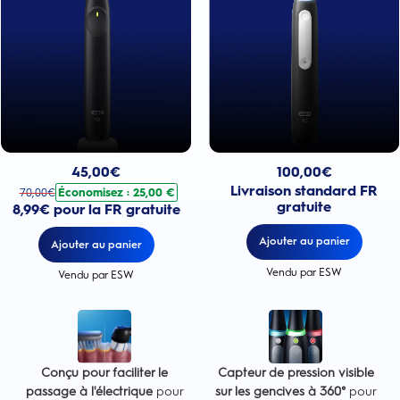
Prix actuel : 100,00€
Prix actuel : 45,00€
. Prix d'origine : 70,00€. Économisez : 25,00 €
100,00
€
45,00
€
Livraison standard FR
Économisez : 25,00 €
70,00
€
gratuite
8,99€ pour la FR gratuite
Ajouter au panier
Ajouter au panier
Vendu par ESW
Vendu par ESW
Conçu pour faciliter le
Capteur de pression visible
passage à l'électrique
pour
sur les gencives à 360°
pour