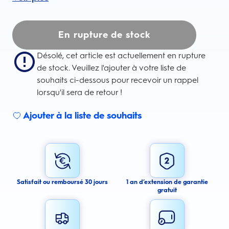
En rupture de stock
Désolé, cet article est actuellement en rupture
de stock. Veuillez l'ajouter à votre liste de
souhaits ci-dessous pour recevoir un rappel
lorsqu'il sera de retour !
Ajouter à la liste de souhaits
Sign up for an email alert
I agree to receive email alerts about this product.
By signing up for email alerts, you agree to receive email
communications regarding this product. We may use your email address
to send you email messages about product availability. We process your
personal data as stated in our Privacy Policy. You may withdraw your
Satisfait ou remboursé 30 jours
1 an d’extension de garantie
consent or manage your email preferences at any time.
gratuit
Submit