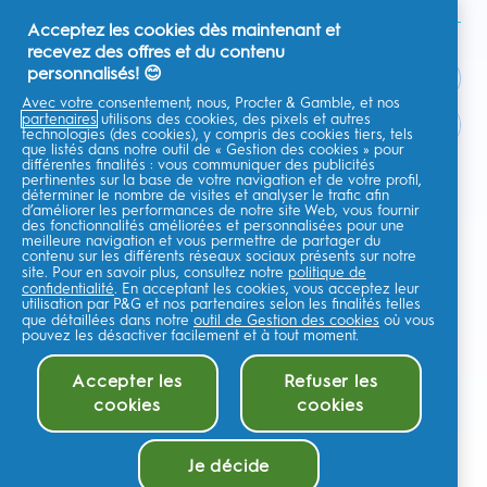
Acceptez les cookies dès maintenant et
recevez des offres et du contenu
personnalisés! 😊
Avec votre consentement, nous, Procter & Gamble, et nos
partenaires
utilisons des cookies, des pixels et autres
France
technologies (des cookies), y compris des cookies tiers, tels
que listés dans notre outil de « Gestion des cookies » pour
différentes finalités : vous communiquer des publicités
pertinentes sur la base de votre navigation et de votre profil,
déterminer le nombre de visites et analyser le trafic afin
d’améliorer les performances de notre site Web, vous fournir
Je consens à recevoir des communications personnalisées
des fonctionnalités améliorées et personnalisées pour une
concernant des offres, des actualités et d'autres initiatives
meilleure navigation et vous permettre de partager du
promotionnelles de la part d'Oral-B et d'autres
marques de P&G
par e-
contenu sur les différents réseaux sociaux présents sur notre
mail et sur les canaux en ligne. Je peux me
désinscrire
à tout moment.
site. Pour en savoir plus, consultez notre
politique de
confidentialité
. En acceptant les cookies, vous acceptez leur
Procter & Gamble, le responsable du traitement des données, traitera
utilisation par P&G et nos partenaires selon les finalités telles
vos données personnelles pour vous permettre de vous inscrire sur ce
que détaillées dans notre
site, d'interagir avec ses services et, selon votre consentement, de vous
outil de Gestion des cookies
où vous
envoyer des communications commerciales pertinentes, y compris des
pouvez les désactiver facilement et à tout moment.
publicités personnalisées sur les médias en ligne. En savoir
plus
.
Pour plus d'informations sur le traitement de vos données et vos droits
Accepter les
Refuser les
en matière de confidentialité,lisez
ici
ou consultez notre
Politique de
cookies
cookies
confidentialité
complète.
Vous avez au moins 18 ans et acceptez nos
Conditions générales
.
©
2026
Procter & Gamble
Je décide